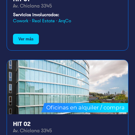
Av. Chiclana 3345
Servicios involucrados:
Cowork · Real Estate · ArqCo
Ver más
HIT 02
Av. Chiclana 3345